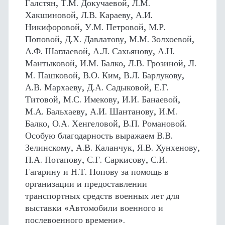
Галстян, Т.М. Докучаевой, Л.М.
Хакшиновой, Л.В. Караеву, А.И.
Никифоровой, У.М. Петровой, М.Р.
Поповой, Д.Х. Давлатову, М.М. Золхоевой,
А.Ф. Шаглаевой, А.Л. Сахьянову, А.Н.
Мантыковой, И.М. Балко, Л.В. Грозиной, Л.
М. Пашковой, В.О. Ким, В.Л. Барлукову,
А.В. Мархаеву, Д.А. Садыковой, Е.Г.
Титовой, М.С. Имекову, И.И. Банаевой,
М.А. Бальхаеву, А.И. Шантанову, И.М.
Балко, О.А. Хенгеловой, В.П. Романовой.
Особую благодарность выражаем В.В.
Зелинскому, А.В. Каланчук, Я.В. Хунхенову,
П.А. Потапову, С.Г. Саркисову, С.И.
Гагарину и Н.Т. Попову за помощь в
организации и предоставлении
транспортных средств военных лет для
выставки «Автомобили военного и
послевоенного времени».