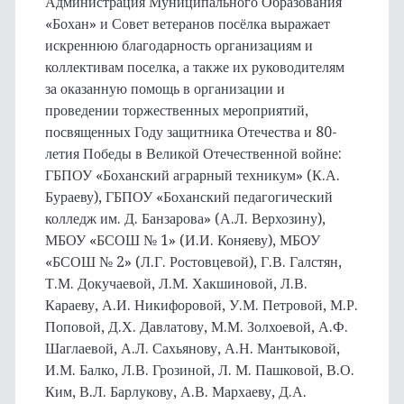
Администрация Муниципального Образования
«Бохан» и Совет ветеранов посёлка выражает
искреннюю благодарность организациям и
коллективам поселка, а также их руководителям
за оказанную помощь в организации и
проведении торжественных мероприятий,
посвященных Году защитника Отечества и 80-
летия Победы в Великой Отечественной войне:
ГБПОУ «Боханский аграрный техникум» (К.А.
Бураеву), ГБПОУ «Боханский педагогический
колледж им. Д. Банзарова» (А.Л. Верхозину),
МБОУ «БСОШ № 1» (И.И. Коняеву), МБОУ
«БСОШ № 2» (Л.Г. Ростовцевой), Г.В. Галстян,
Т.М. Докучаевой, Л.М. Хакшиновой, Л.В.
Караеву, А.И. Никифоровой, У.М. Петровой, М.Р.
Поповой, Д.Х. Давлатову, М.М. Золхоевой, А.Ф.
Шаглаевой, А.Л. Сахьянову, А.Н. Мантыковой,
И.М. Балко, Л.В. Грозиной, Л. М. Пашковой, В.О.
Ким, В.Л. Барлукову, А.В. Мархаеву, Д.А.