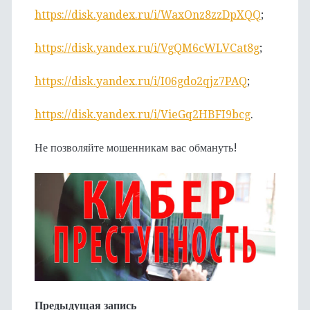
https://disk.yandex.ru/i/WaxOnz8zzDpXQQ
;
https://disk.yandex.ru/i/VgQM6cWLVCat8g
;
https://disk.yandex.ru/i/I06gdo2qjz7PAQ
;
https://disk.yandex.ru/i/VieGq2HBFI9bcg
.
Не позволяйте мошенникам вас обмануть!
Предыдущая запись