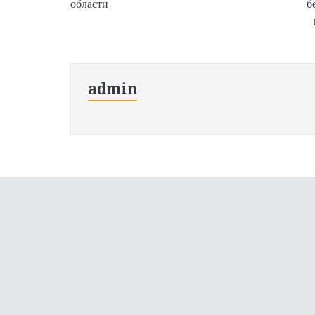
области
б
admin