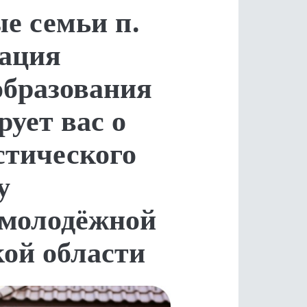
е семьи п.
ация
образования
ует вас о
стического
у
 молодёжной
ой области