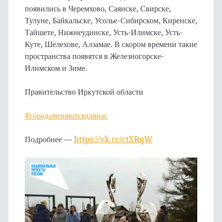
появились в Черемхово, Саянске, Свирске,
Тулуне, Байкальске, Усолье-Сибирском, Киренске,
Тайшете, Нижнеудинске, Усть-Илимске, Усть-
Куте, Шелехове, Алзамае. В скором времени такие
пространства появятся в Железногорске-
Илимском и Зиме.
Правительство Иркутской области
#городаменяютсядлянас
Подробнее —
https://vk.cc/ctXRqW