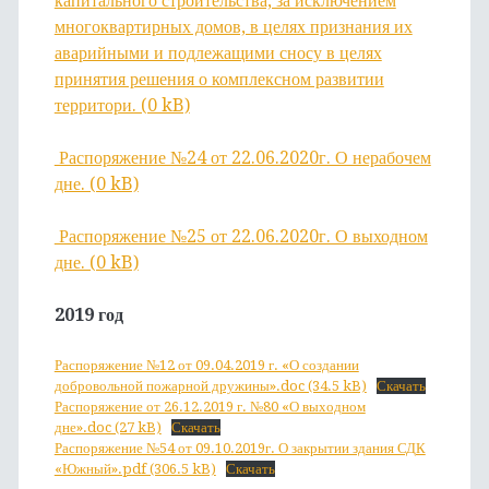
капитального строительства, за исключением
многоквартирных домов, в целях признания их
аварийными и подлежащими сносу в целях
принятия решения о комплексном развитии
территори. (0 kB)
Распоряжение №24 от 22.06.2020г. О нерабочем
дне. (0 kB)
Распоряжение №25 от 22.06.2020г. О выходном
дне. (0 kB)
2019 год
Распоряжение №12 от 09.04.2019 г. «О создании
добровольной пожарной дружины».doc (34.5 kB)
Скачать
Распоряжение от 26.12.2019 г. №80 «О выходном
дне».doc (27 kB)
Скачать
Распоряжение №54 от 09.10.2019г. О закрытии здания СДК
«Южный».pdf (306.5 kB)
Скачать