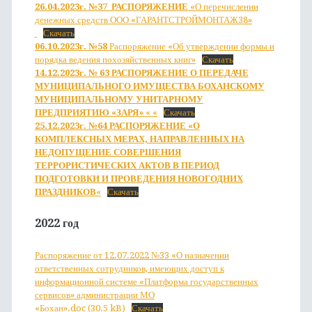
26.04.2023г. №37 РАС
ПОРЯЖЕНИЕ
«О перечислении
денежных средств ООО «ГАРАНТСТРОЙМОНТАЖ38»
Скачать
06.10.2023г. №58
Распоряжение «Об утверждении формы и
порядка ведения похозяйственных книг»
Скачать
14.12.2023г. № 63
РАСПОРЯЖЕНИЕ
О ПЕРЕДАЧЕ
МУНИЦИПАЛЬНОГО ИМУЩЕСТВА БОХАНСКОМУ
МУНИЦИПАЛЬНОМУ УНИТАРНОМУ
ПРЕДПРИЯТИЮ «ЗАРЯ»
«
«
Скачать
25.12.2023г. №64
РАСПОРЯЖЕНИЕ «
О
КОМПЛЕКСНЫХ МЕРАХ, НАПРАВЛЕННЫХ НА
НЕДОПУЩЕНИЕ СОВЕРШЕНИЯ
ТЕРРОРИСТИЧЕСКИХ АКТОВ В ПЕРИОД
ПОДГОТОВКИ И ПРОВЕДЕНИЯ НОВОГОДНИХ
ПРАЗДНИКОВ
«
Скачать
2022 год
Распоряжение от 12.07.2022 №33 «О назначении
ответственных сотрудников, имеющих доступ к
информационной системе «Платформа государственных
сервисов» администрации МО
«Бохан».doc (30.5 kB)
Скачать