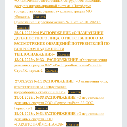
«О назначении ответственных сотрудников, имеющих
доступ к информационной системе «Платформа
государственных сервисов» администрации МО
«Бохан»».
Скачать
Приложение 1 к распоряжению № 3 от 25.01.2023 г.
Скачать
25.01.2023 №4
РАСПОРЯЖЕНИЕ «
О НАЗНАЧЕНИИ
ДОЛЖНОСТНОГО ЛИЦА, ОТВЕТСТВЕННОГО ЗА
РАССМОТРЕНИЕ ОБРАЩЕНИЙ ПОТРЕБИТЕЛЕЙ ПО
ВОПРОСАМ НАДЕЖНОСТИ
ТЕПЛОСНАБЖЕНИЯ»
Скачать
13.04.2023г. №32
РАСПОРЯЖЕНИЕ
«О перечислении
денежных средств ФБУ «РосСтройКонтроль»Расп-32-
СтройКонтроль-1
Скачать
27.03.2023 №14
РАСПОРЯЖЕНИЕ
«О назначении лица,
ответственного за эксплуатацию
водозаборных скважин 2023 г.»
Скачать
19.04.2023г. №33
РАСПОРЯЖЕНИЕ
«О перечислении
денежных средств ООО «Горизонт»Расп-33-ООО-
Горизонт-1
Скачать
19.04.2023г. №34
РАСПОРЯЖЕНИЕ
«О перечислении
денежных средств ООО
«ГАРАНТСТРОЙМОНТАЖ38»
Скачать