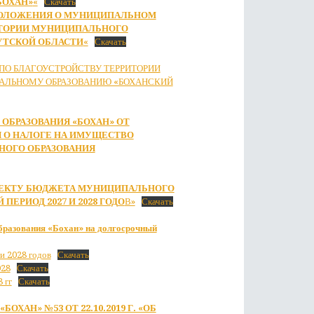
БОХАН»
«
Скачать
ПОЛОЖЕНИЯ О МУНИЦИПАЛЬНОМ
ИТОРИИ МУНИЦИПАЛЬНОГО
УТСКОЙ ОБЛАСТИ
«
Скачать
ПО БЛАГОУСТРОЙСТВУ ТЕРРИТОРИИ
АЛЬНОМУ ОБРАЗОВАНИЮ «БОХАНСКИЙ
ОБРАЗОВАНИЯ «БОХАН» ОТ
ИЯ О НАЛОГЕ НА ИМУЩЕСТВО
НОГО ОБРАЗОВАНИЯ
ОЕКТУ БЮДЖЕТА МУНИЦИПАЛЬНОГО
Й ПЕРИОД
2027 И 2028 ГОДО
В»
Скачать
бразования «Бохан» на долгосрочный
и 2028 годов
Скачать
028
Скачать
 гг
Скачать
ХАН» №53 ОТ 22.10.2019 Г. «ОБ