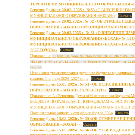
ТЕРРИТОРИИ МУНИЦИПАЛЬНОГО ОБРАЗОВАНИЯ «
Решение Думы от
20.02. 2025 г. №53
«О ВНЕСЕНИИ ИЗМЕ
МУНИЦИПАЛЬНОГО ОБРАЗОВАНИЯ «БОХАН»»
Скачать
Решение Думы от
20.02.2025г. № 52
«
ОБ ОТМЕНЕ РЕШ
ОБРАЗОВАНИЯ «БОХАН» О МУНИЦИПАЛЬНОМ КОНТ
Решение Думы от
20.02.2025 г. № 51
«
О ВНЕСЕНИИ ИЗМ
МУНИЦИПАЛЬНОГО ОБРАЗОВАНИЯ «БОХАН» № 44 ОТ 
МУНИЦИПАЛЬНОГО ОБРАЗОВАНИЯ «БОХАН» НА 2025
2027 ГОДОВ»
«
Скачать
Приложение
к решению Думы МО "Бохан"от 20.02.2025 №51 "О
«Бохан» № 44 от 24.12.2024г. «О бюджете МО «Бохан» на 2025
годов»
Источники финансирования дефицита бюджета муниципальног
плановый период 2026-2027 годы
Скачать
Решение Думы
15.05.2025г. № 54
«
ОБ ИСПОЛНЕНИИ Б
ОБРАЗОВАНИЯ «БОХАН» ЗА 2024 ГОД»
«
Скачать
Приложение 2 к Решению Думы «Об исполнении бюджета 
БЮДЖЕТА ПО РАЗДЕЛАМ И ПОДРАЗДЕЛАМ КЛАССИФИ
МУНИЦИПАЛЬНОГО ОБРАЗОВАНИЯ «БОХАН» НА 01.01.20
Пояснительная записка к отч об исп бюд за 2024
Скачать
Решение Думы
15.05.2025г. № 55
«
ОБ ОТМЕНЕ РЕШЕН
ОБРАЗОВАНИЯ «БОХАН»
«
Скачать
Решение Думы
15.05.2025г. № 56
«
ОБ УТВЕРЖДЕНИИ П