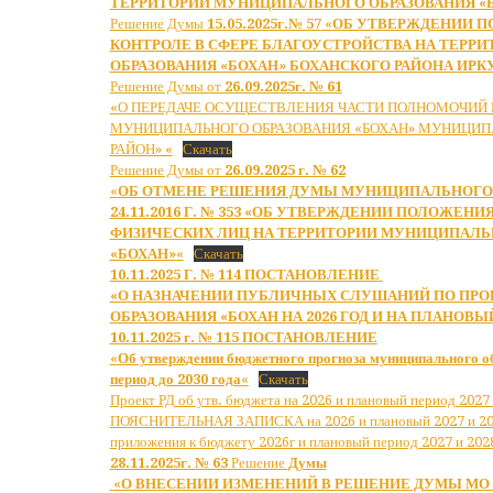
ТЕРРИТОРИИ МУНИЦИПАЛЬНОГО ОБРАЗОВАНИЯ «
Решение Думы
15.05.2025г.№ 57
«
ОБ УТВЕРЖДЕНИИ 
КОНТРОЛЕ В СФЕРЕ БЛАГОУСТРОЙСТВА НА ТЕРР
ОБРАЗОВАНИЯ «БОХАН» БОХАНСКОГО РАЙОНА ИРК
Решение Думы от
26.09.2025г. № 61
«О ПЕРЕДАЧЕ ОСУЩЕСТВЛЕНИЯ ЧАСТИ ПОЛНОМОЧИЙ 
МУНИЦИПАЛЬНОГО ОБРАЗОВАНИЯ «БОХАН» МУНИЦИП
РАЙОН» «
Скачать
Решение Думы от
26.09.2025 г. № 62
«
ОБ ОТМЕНЕ РЕШЕНИЯ ДУМЫ МУНИЦИПАЛЬНОГО 
24.11.2016 Г. № 353 «ОБ УТВЕРЖДЕНИИ ПОЛОЖЕН
ФИЗИЧЕСКИХ ЛИЦ НА ТЕРРИТОРИИ МУНИЦИПАЛЬ
«БОХАН»
«
Скачать
10.11.2025 Г. № 114
ПОСТАНОВЛЕНИЕ
«О НАЗНАЧЕНИИ ПУБЛИЧНЫХ СЛУШАНИЙ ПО ПР
ОБРАЗОВАНИЯ «БОХАН НА 2026 ГОД И НА ПЛАНОВЫ
10.11.2025 г. № 115
ПОСТАНОВЛЕНИЕ
«
Об утверждении бюджетного прогноза муниципального о
период до 2030 года
«
Скачать
Проект РД об утв. бюджета на 2026 и плановый период 2027 
ПОЯСНИТЕЛЬНАЯ ЗАПИСКА на 2026 и плановый 2027 и 2
приложения к бюджету 2026г и плановый период 2027 и 2028
28.11.2025г. № 63
Решение
Думы
«
О ВНЕСЕНИИ ИЗМЕНЕНИЙ В РЕШЕНИЕ ДУМЫ МО «БО