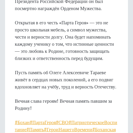
Президента Российской Федерации он был
посмертно награждён Орденом Мужества.
Открытая в его честь «Парта Героя» — это не
просто школьная мебель, а символ мужества,
чести и верности долгу. Она будет напоминать
каждому ученику о том, что истинные ценности
— это любовь к Родине, готовность защищать
близких и ответственность перед будущим.
Пусть память об Олеге Алексеевиче Тараеве
живёт в сердцах новых поколений, а его подвиг
вдохновляет на учёбу, труд и верность Отечеству.
Вечная слава героям! Вечная память павшим за
Родину!
#Бохан
#ПартаГероя
#СВО
#ПатриотическоеВоспи
тание
#Память
#ГероиНашегоВремени
#Боханская