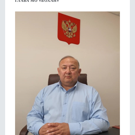
боковая
ГЛАВА МО «БОХАН»
панель