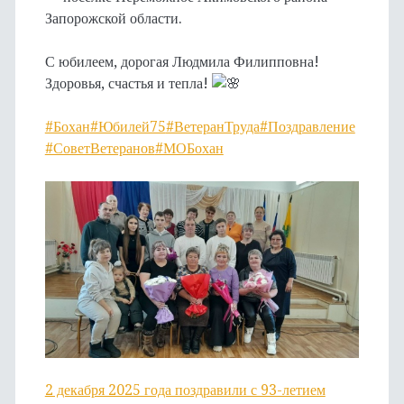
Запорожской области.
С юбилеем, дорогая Людмила Филипповна!
Здоровья, счастья и тепла!
#Бохан
#Юбилей75
#ВетеранТруда
#Поздравление
#СоветВетеранов
#МОБохан
2 декабря 2025 года поздравили с 93-летием