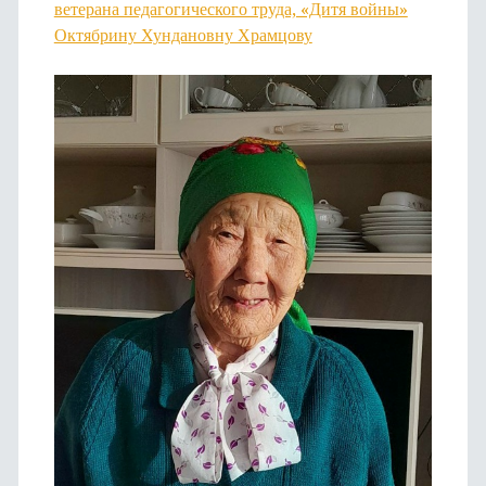
ветерана педагогического труда, «Дитя войны»
Октябрину Хундановну Храмцову