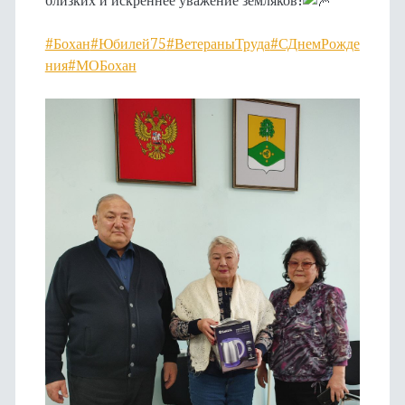
близких и искреннее уважение земляков!
#Бохан
#Юбилей75
#ВетераныТруда
#СДнемРожде
ния
#МОБохан