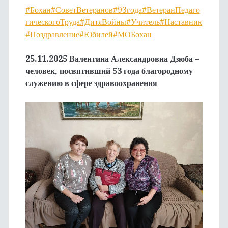
#Бохан
#СоветВетеранов
#93года
#ВетеранПедаго
гическогоТруда
#ДитяВойны
#Учитель
#Наставник
#Поздравление
#Юбилей
#МОБохан
25.11.2025 Валентина Александровна Дзюба –
человек, посвятивший 53 года благородному
служению в сфере здравоохранения