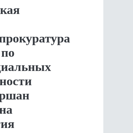
ская
прокуратура
 по
циальных
нности
Аршан
на
тия