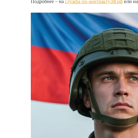
Подробнее – на
служба-по-контракту38.рф
или на