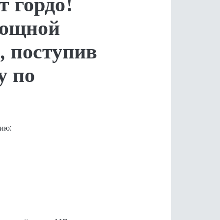
т гордо!
мощной
, поступив
у по
цию: