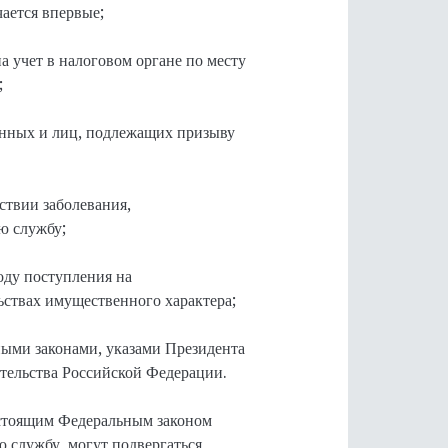
чается впервые;
а учет в налоговом органе по месту
;
анных и лиц, подлежащих призыву
ствии заболевания,
ю службу;
оду поступления на
ьствах имущественного характера;
ыми законами, указами Президента
тельства Российской Федерации.
астоящим Федеральным законом
 службу, могут подвергаться