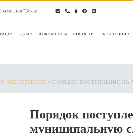
разования "Бохан"
email
phone
ok-
telegram
vk
ru
РАЦИЯ
ДУМА
ДОКУМЕНТЫ
НОВОСТИ
ОБРАЩЕНИЯ Г
М ОБЕСПЕЧЕНИИ
>
ПОРЯДОК ПОСТУПЛЕНИЯ НА
Порядок поступле
муниципальную с