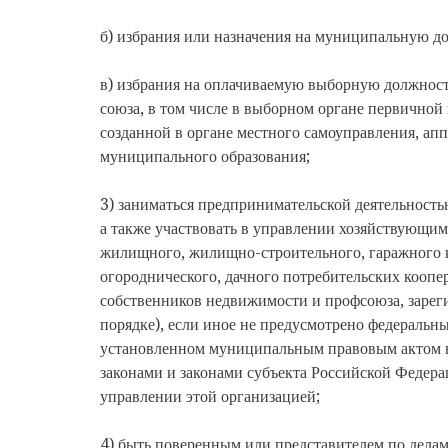
б) избрания или назначения на муниципальную д
в) избрания на оплачиваемую выборную должност
союза, в том числе в выборном органе первичной
созданной в органе местного самоуправления, ап
муниципального образования;
3) заниматься предпринимательской деятельность
а также участвовать в управлении хозяйствующим
жилищного, жилищно-строительного, гаражного к
огороднического, дачного потребительских коопе
собственников недвижимости и профсоюза, зарег
порядке), если иное не предусмотрено федеральны
установленном муниципальным правовым актом в
законами и законами субъекта Российской Федерац
управлении этой организацией;
4) быть поверенным или представителем по делам