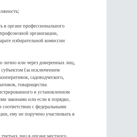
олжность;
ь в органе профессионального
 профсоюзной организации,
парате избирательной комиссии
ю лично или через доверенных лиц,
 субъектом (за исключением
ооперативов, садоводческого,
ративов, товарищества
истрированного в установленном
ми законами или если в порядке,
 соответствии с федеральными
ии, ему не поручено участвовать в
 третьих лиц в органе местного