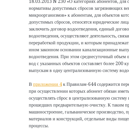
18.03.2013 N 230 «О категориях абонентов, для 
нормативы допустимых сбросов загрязняющих ве
микроорганизмов» к абонентам, для объектов ко
допустимых сбросов, относятся юридические лица
заключить договор водоотведения, единый догов
водоотведения, осуществляют деятельность, связ
переработкой продукции, и которым принадлежат 
ином законном основании канализационные выпу
водоотведения. При этом среднесуточный объем
вод с указанных объектов составляет более 200 ку
выпускам в одну централизованную систему водо
В
приложении 4
к Правилам-644 содержится пере
при осуществлении которых абонент обязан имет
осуществлять сброс в централизованную систему 
прошедших предварительную очистку. К таким про
машиностроение, гальваническое производство, 
материалов и конструкций, отдельные виды пище
процессы.