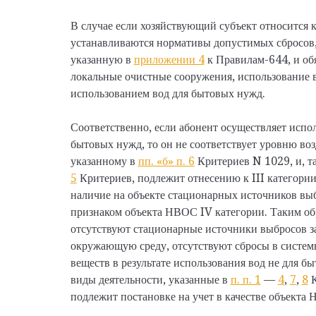
В случае если хозяйствующий субъект относится к
устанавливаются нормативы допустимых сбросов, 
указанную в
приложении 4
к Правилам-644, и обя
локальные очистные сооружения, использование в
использованием вод для бытовых нужд.
Соответственно, если абонент осуществляет испол
бытовых нужд, то он не соответствует уровню во
указанному в
пп. «б» п. 6
Критериев N 1029, и, т
5
Критериев, подлежит отнесению к III категории
наличие на объекте стационарных источников выб
признаком объекта НВОС IV категории. Таким обра
отсутствуют стационарные источники выбросов з
окружающую среду, отсутствуют сбросы в систем
веществ в результате использования вод не для б
виды деятельности, указанные в
п. п. 1
—
4
,
7
,
8
К
подлежит постановке на учет в качестве объекта