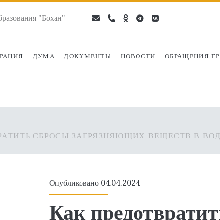
разования "Бохан"
email
phone
ok-
telegram
vk
ru
РАЦИЯ
ДУМА
ДОКУМЕНТЫ
НОВОСТИ
ОБРАЩЕНИЯ Г
РАТИТЬ СБРОСЫ ЗАГРЯЗНЯЮЩИХ ВЕЩЕСТВ В ВО
Опубликовано 04.04.2024
Как предотвратит