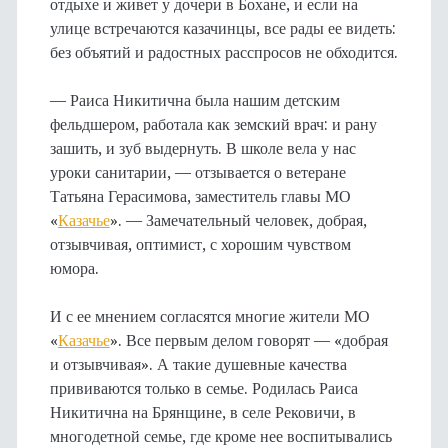
отдыхе и живет у дочери в Бохане, и если на
улице встречаются казачинцы, все рады ее видеть:
без объятий и радостных расспросов не обходится.
— Раиса Никитична была нашим детским
фельдшером, работала как земский врач: и рану
зашить, и зуб выдернуть. В школе вела у нас
уроки санитарии, — отзывается о ветеране
Татьяна Герасимова, заместитель главы МО
«
Казачье
». — Замечательный человек, добрая,
отзывчивая, оптимист, с хорошим чувством
юмора.
И с ее мнением согласятся многие жители МО
«
Казачье
». Все первым делом говорят — «добрая
и отзывчивая». А такие душевные качества
прививаются только в семье. Родилась Раиса
Никитична на Брянщине, в селе Рековичи, в
многодетной семье, где кроме нее воспитывались