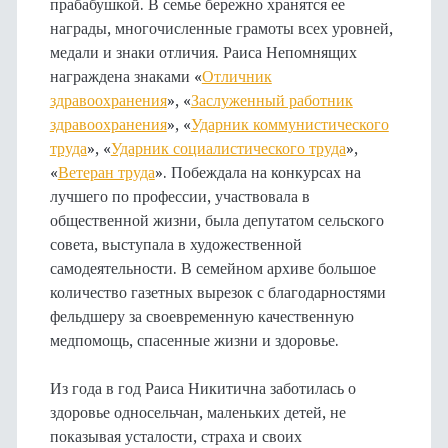
прабабушкой. В семье бережно хранятся ее
награды, многочисленные грамоты всех уровней,
медали и знаки отличия. Раиса Непомнящих
награждена знаками «
Отличник
здравоохранения
», «
Заслуженный работник
здравоохранения
», «
Ударник коммунистического
труда
», «
Ударник социалистического труда
»,
«
Ветеран труда
». Побеждала на конкурсах на
лучшего по профессии, участвовала в
общественной жизни, была депутатом сельского
совета, выступала в художественной
самодеятельности. В семейном архиве большое
количество газетных вырезок с благодарностями
фельдшеру за своевременную качественную
медпомощь, спасенные жизни и здоровье.
Из года в год Раиса Никитична заботилась о
здоровье односельчан, маленьких детей, не
показывая усталости, страха и своих