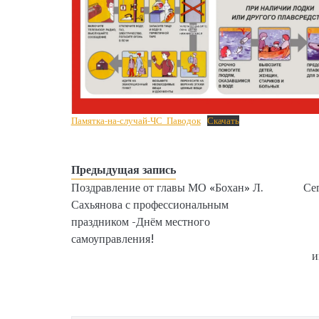
Памятка-на-случай-ЧС_Паводок
Скачать
Предыдущая запись
Поздравление от главы МО «Бохан» Л.
Се
Сахьянова с профессиональным
праздником -Днём местного
самоуправления!
и