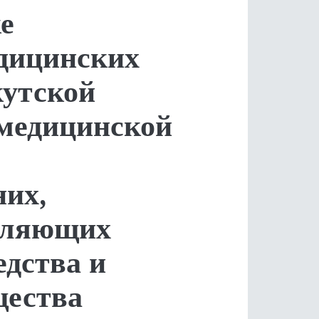
е
дицинских
кутской
 медицинской
них,
ебляющих
едства и
щества