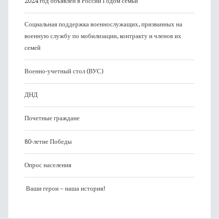
2024 год объявлен в России Годом семьи
Социальная поддержка военнослужащих, призванных на
военную службу по мобилизации, контракту и членов их
семей
Военно-учетный стол (ВУС)
ДНД
Почетные граждане
80-летие Победы
Опрос населения
Ваши герои – наша история!