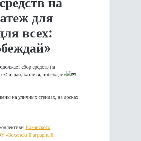
средств на
атеж для
для всех:
обеждай»
должает сбор средств на
ех: играй, катайся, побеждай»
ены на уличных стендах, на досках
 коллективы
Боханского
У «Боханский аграрный