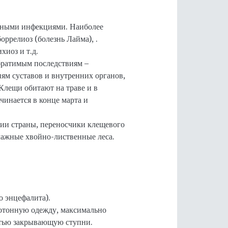
ичными инфекциями. Наиболее
ррелиоз (болезнь Лайма), .
иоз и т.д.
братимым последствиям –
ям суставов и внутренних органов,
Клещи обитают на траве и в
чинается в конце марта и
рии страны, переносчики клещевого
лажные хвойно-лиственные леса.
о энцефалита).
нотонную одежду, максимально
стью закрывающую ступни.