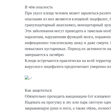
В чём опасность
При укусе клеща человек может заразиться разл
опасными из них являются клещевой энцефалит, бо
гранулоцитарный анаплазмоз, моноцитарный эрлих
Эти заболевания могут приводить к тяжелым нео
параличам, нарушениям функций мозга, поражени
инфекционно-токсическому шоку и даже смерти. 
невысоких кустарниках. Период их активности на
завершается к октябрю.
Клещи встречаются практически на всей террито
вирусного энцефалита предпочитают умеренно в
Как защититься
Обязательно проходить вакцинацию (от клещевог
Надевать на прогулку в лес или парк светлую од
закрывающую руки и ноги, а также обувь, полно