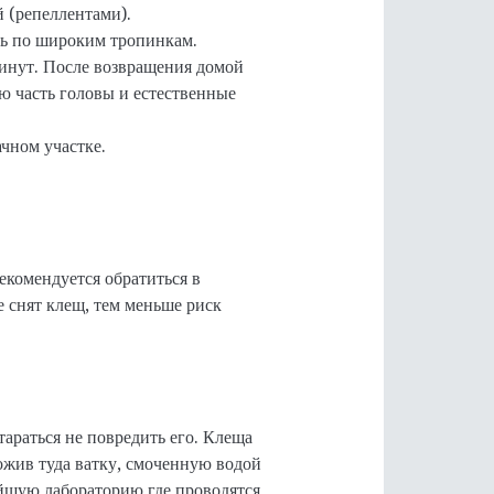
 (репеллентами).
ить по широким тропинкам.
инут. После возвращения домой
ю часть головы и естественные
ачном участке.
екомендуется обратиться в
 снят клещ, тем меньше риск
араться не повредить его. Клеща
ожив туда ватку, смоченную водой
айшую лабораторию где проводятся