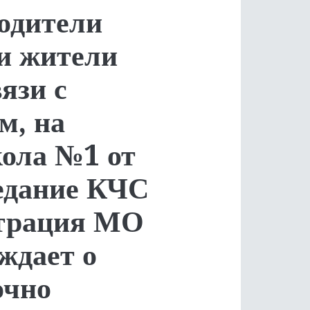
одители
и жители
язи с
м, на
ола №1 от
седание КЧС
страция МО
ждает о
очно