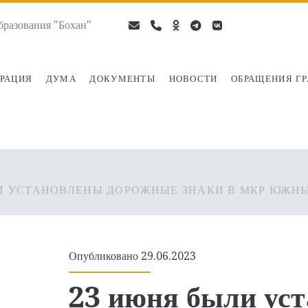
разования "Бохан"
email
phone
ok-
telegram
vk
ru
РАЦИЯ
ДУМА
ДОКУМЕНТЫ
НОВОСТИ
ОБРАЩЕНИЯ Г
И УСТАНОВЛЕНЫ ДОРОЖНЫЕ ЗНАКИ В МКР ЮЖН
Опубликовано 29.06.2023
23 июня были ус