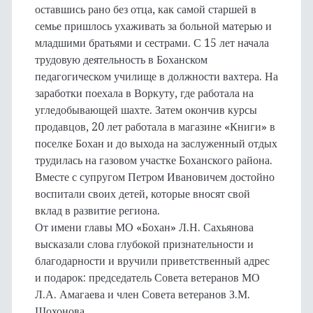
оставшись рано без отца, как самой старшей в
семье пришлось ухаживать за больной матерью и
младшими братьями и сестрами. С 15 лет начала
трудовую деятельность в Боханском
педагогическом училище в должности вахтера. На
заработки поехала в Воркуту, где работала на
угледобывающей шахте. Затем окончив курсы
продавцов, 20 лет работала в магазине «Книги» в
поселке Бохан и до выхода на заслуженный отдых
трудилась на газовом участке Боханского района.
Вместе с супругом Петром Ивановичем достойно
воспитали своих детей, которые вносят свой
вклад в развитие региона.
От имени главы МО «Бохан» Л.Н. Сахьянова
высказали слова глубокой признательности и
благодарности и вручили приветственный адрес
и подарок: председатель Совета ветеранов МО
Л.А. Амагаева и член Совета ветеранов З.М.
Шохонова.