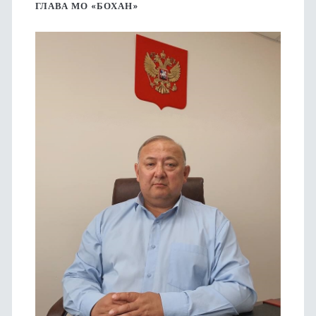
боковая
ГЛАВА МО «БОХАН»
панель